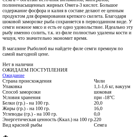
полиненасыщенных жирных Омега-3 кислот. Большое
содержание фосфора и калия в составе делают ее ценным
продуктом для формирования крепкого скелета. Благодаря
шоковой заморозке рыба сохраняется в первозданном виде. У
семги нежное мясо и есть ее одно удовольствие. Идеально эту
рыбу именно солить, т.к. из филе полностью удалены кости и
чешуя, что значительно экономит время.
В магазине Рыболюб вы найдете филе семги премиум по
самой выгодной цене.
Нет в наличии
ОЖИДАЕМ ПОСТУПЛЕНИЯ
Ожидание
Страна происхождения
Чили
Упаковка
1,1-1,6 кг, вакуум
Способ заморозки
шоковая
Условия хранения
при -18°С
Белки (гр.) - на 100 гр.
20,0
Жиры (гр.) - на 100 гр.
16,0
Углеводы (гр.) - на 100 гр.
0,0
Энергетическая ценность (Ккал.) на 100 гр.
220
Вид красной рыбы
Семга