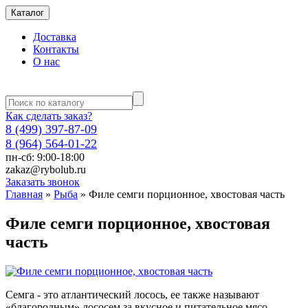
Каталог
Доставка
Контакты
О нас
Как сделать заказ?
8 (499) 397-87-09
8 (964) 564-01-22
пн-сб: 9:00-18:00
zakaz@rybolub.ru
Заказать звонок
Главная
»
Рыба
»
Филе семги порционное, хвостовая часть
Филе семги порционное, хвостовая
часть
Семга - это атлантический лосось, ее также называют
«благородным» лососем за вкусное и питательное мясо.