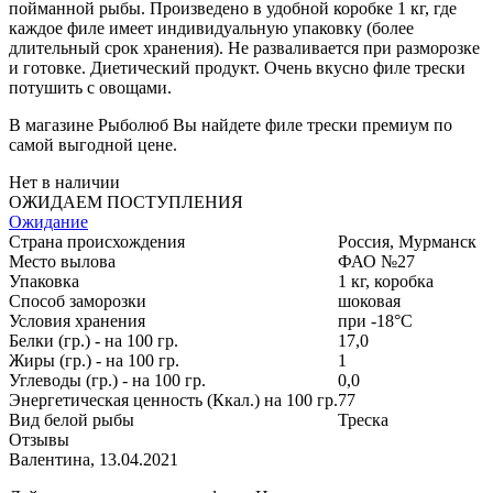
пойманной рыбы. Произведено в удобной коробке 1 кг, где
каждое филе имеет индивидуальную упаковку (более
длительный срок хранения). Не разваливается при разморозке
и готовке. Диетический продукт. Очень вкусно филе трески
потушить с овощами.
В магазине Рыболюб Вы найдете филе трески премиум по
самой выгодной цене.
Нет в наличии
ОЖИДАЕМ ПОСТУПЛЕНИЯ
Ожидание
Страна происхождения
Россия, Мурманск
Место вылова
ФАО №27
Упаковка
1 кг, коробка
Способ заморозки
шоковая
Условия хранения
при -18°С
Белки (гр.) - на 100 гр.
17,0
Жиры (гр.) - на 100 гр.
1
Углеводы (гр.) - на 100 гр.
0,0
Энергетическая ценность (Ккал.) на 100 гр.
77
Вид белой рыбы
Треска
Отзывы
Валентина
,
13.04.2021